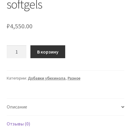
softgels
₽
4,550.00
Количество
В корзину
товара
Healthy
Origins
Ubiquinol
Категории:
Добавки убихинола
,
Разное
50
mg,
150
Описание
softgels
Отзывы (0)