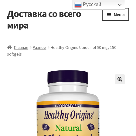
Русский
Доставка со всего
Перейти
Перейти
Меню
к
к
мира
навигации
содержимому
Главная
Главная
Разное
Healthy Origins Ubiquinol 50 mg, 150
softgels
Контакты и доставка
Корзина
Мой аккаунт
Оформление заказа
Подтверждение заказа