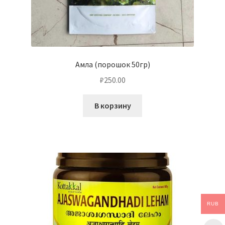
Амла (порошок 50гр)
₽
250.00
В корзину
RUB