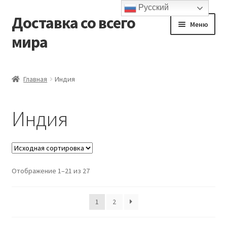
Русский
Доставка со всего
Перейти
Перейти
Меню
к
к
мира
навигации
содержимому
Главная
Главная
Индия
Контакты и доставка
Индия
Корзина
Мой аккаунт
Отображение 1–21 из 27
Оформление заказа
Подтверждение заказа
1
2