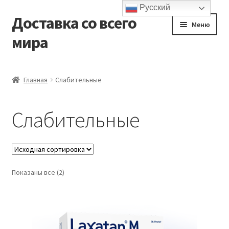
Русский
Доставка со всего
Перейти
Перейти
Меню
к
к
мира
навигации
содержимому
Главная
Главная
Слабительные
Контакты и доставка
Слабительные
Корзина
Мой аккаунт
Показаны все (2)
Оформление заказа
Подтверждение заказа