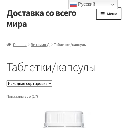
Русский
Доставка со всего
Перейти
Перейти
Меню
к
к
мира
навигации
содержимому
Главная
Главная
Витамин Д
Таблетки/капсулы
Контакты и доставка
Таблетки/капсулы
Корзина
Мой аккаунт
Показаны все (17)
Оформление заказа
Подтверждение заказа