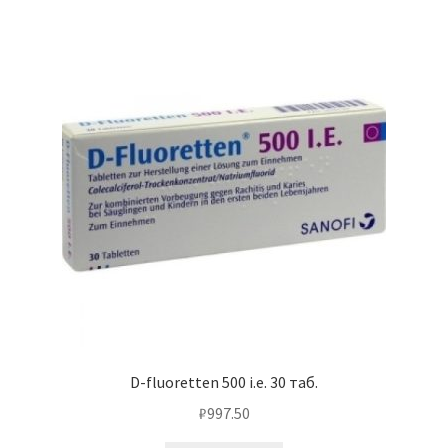
D-fluoretten 500 i.e. 30 таб.
₽
997.50