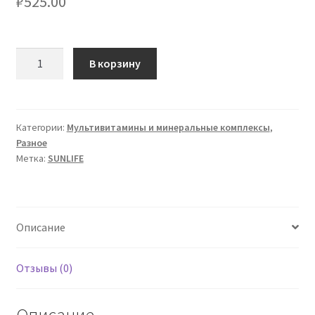
₽
525.00
Количество
В корзину
товара
SUNLIFE
Calcium
+D3
Категории:
Мультивитамины и минеральные комплексы
,
Разное
Метка:
SUNLIFE
Описание
Отзывы (0)