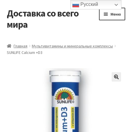
Русский
Доставка со всего
Перейти
Перейти
Меню
к
к
мира
навигации
содержимому
Главная
Главная
Мультивитамины и минеральные комплексы
SUNLIFE Calcium +D3
Контакты и доставка
Корзина
Мой аккаунт
Оформление заказа
Подтверждение заказа