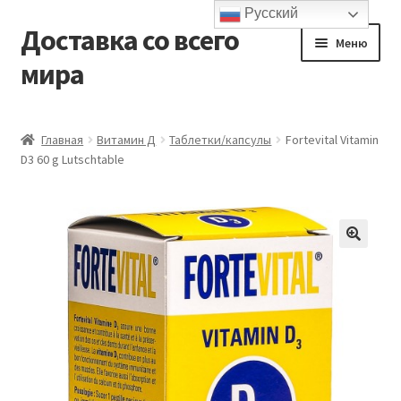
Русский
Доставка со всего
Перейти
Перейти
Меню
к
к
мира
навигации
содержимому
Главная
Главная
Витамин Д
Таблетки/капсулы
Fortevital Vitamin
D3 60 g Lutschtable
Контакты и доставка
Корзина
Мой аккаунт
Оформление заказа
Подтверждение заказа