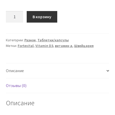
Количество
В корзину
товара
Fortevital
Vitamin
D3
Категории:
Разное
,
Таблетки/капсулы
Метки:
Fortevital
,
Vitamin D3
,
витамин д
,
Швейцария
60
g
Lutschtable
Описание
Отзывы (0)
Описание