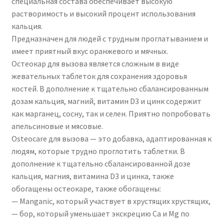
специальная состава обеспечивает высокую
растворимость и высокий процент использования
кальция.
Предназначен для людей с трудным проглатыванием и
имеет приятный вкус оранжевого и мячных.
Остеокар для вызова является сложным в виде
жевательных таблеток для сохранения здоровья
костей. В дополнение к тщательно сбалансированным
дозам кальция, магний, витамин D3 и цинк содержит
как марганец, сосну, так и селен. Приятно попробовать
апельсиновые и мясовые.
Osteocare для вызова — это добавка, адаптированная к
людям, которые трудно проглотить таблетки. В
дополнение к тщательно сбалансированной дозе
кальция, магния, витамина D3 и цинка, также
обогащены остеокаре, также обогащены:
— Manganic, который участвует в хрустящих хрустящих,
— бор, который уменьшает экскрецию Ca и Mg по