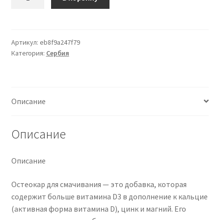
товара
OSTEOCARE
ZA
ZVAKANJE
Артикул:
eb8f9a247f79
Категория:
Сербия
30
TABLETA
Описание
Описание
Описание
Остеокар для смачивания — это добавка, которая
содержит больше витамина D3 в дополнение к кальцие
(активная форма витамина D), цинк и магний. Его