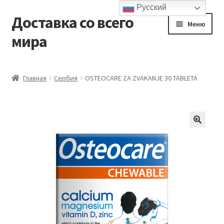
Русский
Доставка со всего
Перейти
Перейти
Меню
к
к
мира
навигации
содержимому
Главная
Главная
Сербия
OSTEOCARE ZA ZVAKANJE 30 TABLETA
Контакты и доставка
Корзина
Мой аккаунт
Оформление заказа
Подтверждение заказа