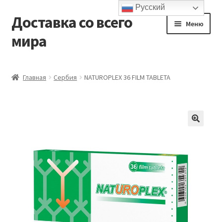
Русский
Доставка со всего
Перейти
Перейти
Меню
к
к
мира
навигации
содержимому
Главная
Главная
Сербия
NATUROPLEX 36 FILM TABLETA
Контакты и доставка
Корзина
Мой аккаунт
Оформление заказа
Подтверждение заказа