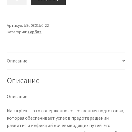
товара
NATUROPLEX
36
FILM
Артикул:
b9d0801b6f22
Категория:
Сербия
TABLETA
Описание
Описание
Описание
Naturplex — это совершенно естественная подготовка,
которая обеспечивает успех в предотвращении
развития и инфекций мочевыводящих путей. Его