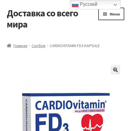
Русский
Доставка со всего
Перейти
Перейти
Меню
к
к
мира
навигации
содержимому
Главная
Главная
Сербия
CARDIOVITAMIN FD3 KAPSULE
Контакты и доставка
Корзина
Мой аккаунт
Оформление заказа
Подтверждение заказа