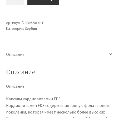
товара
CARDIOVITAMIN
FD3
KAPSULE
Артикул:
f290d62ac4b1
Категория:
Сербия
Описание
Описание
Описание
Капсулы кардиовитамин FD3
Кардиовитамин FD3 содержит активную фолат нового
поколения, которая имеет несколько более высоких