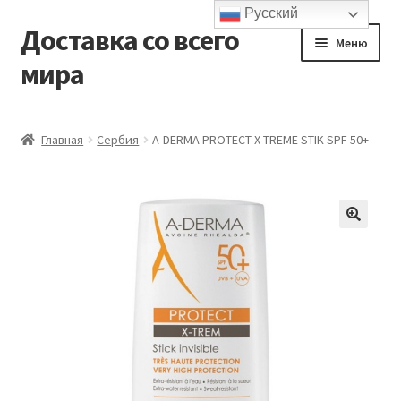
Русский
Доставка со всего
Перейти
Перейти
Меню
к
к
мира
навигации
содержимому
Главная
Главная
Сербия
A-DERMA PROTECT X-TREME STIK SPF 50+
Контакты и доставка
Корзина
Мой аккаунт
Оформление заказа
Подтверждение заказа