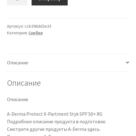
товара
A-
DERMA
PROTECT
Артикул:
ccb396dd3e33
Категория:
Сербия
X-
TREME
STIK
SPF
Описание
50+
Описание
Описание
A-Derma Protect X-Partment Styk SPF 50+ 8G
Подробное описание продукта в подготовке.
Смотрите другие продукты A-Derma здесь.