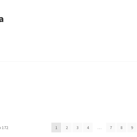
а
 аккаунт
Оформление заказа
Подтверждение заказа
 172
1
2
3
4
…
7
8
9