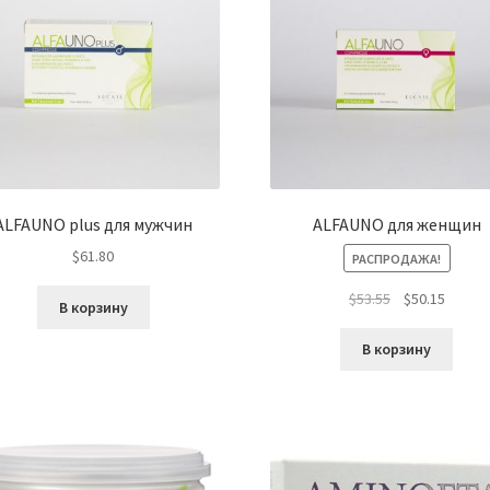
ALFAUNO plus для мужчин
ALFAUNO для женщин
$
61.80
РАСПРОДАЖА!
Первоначальн
Текущ
$
53.55
$
50.15
В корзину
цена
цена:
составляла
$50.15.
В корзину
$53.55.