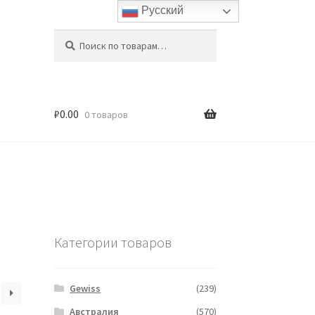
Русский
Искать:
Поиск
₽
0.00
0 товаров
Категории товаров
Gewiss
(239)
Австралия
(570)