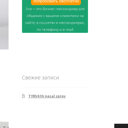
Свежие записи
ая
ая
TYRVAYA nasal spray