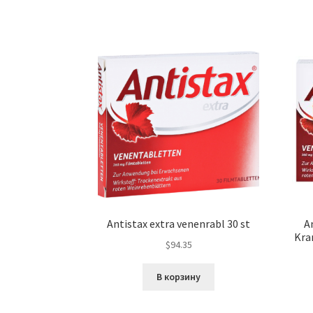
Antistax extra venenrabl 30 st
A
Kra
$
94.35
В корзину