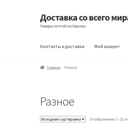
Доставка со всего мир
Перейти
Перейти
к
к
Товары почтой из Европы
навигации
содержимому
Контакты и доставка
Мой аккаунт
Главная
Контакты и доставка
Корзина
Мой
Главная
Разное
Разное
Отображение 1–21 из