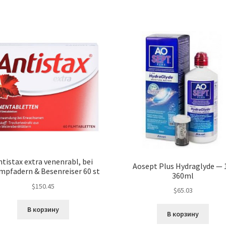
ntistax extra venenrabl, bei
Aosept Plus Hydraglyde — 
mpfadern & Besenreiser 60 st
360ml
$
150.45
$
65.03
В корзину
В корзину